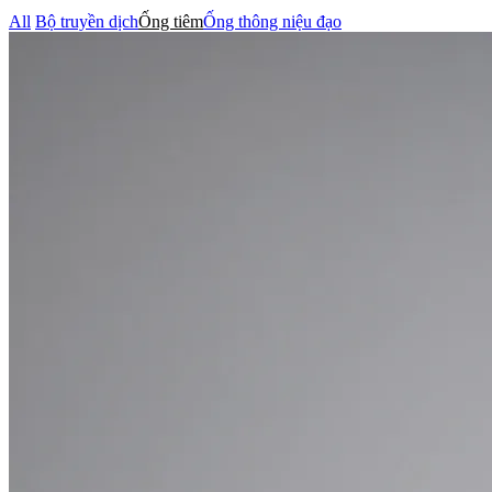
All
Bộ truyền dịch
Ống tiêm
Ống thông niệu đạo